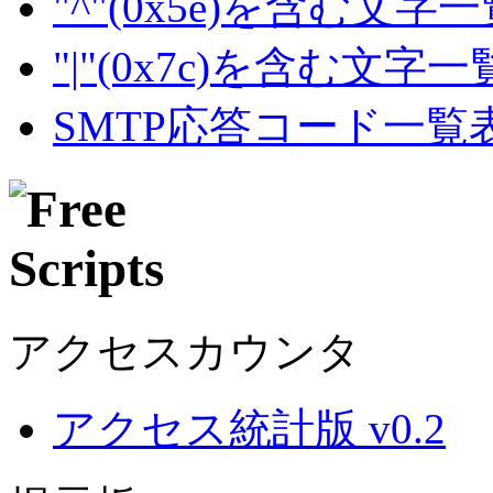
"^"(0x5e)を含む文字
"|"(0x7c)を含む文字
SMTP応答コード一覧
アクセスカウンタ
アクセス統計版 v0.2