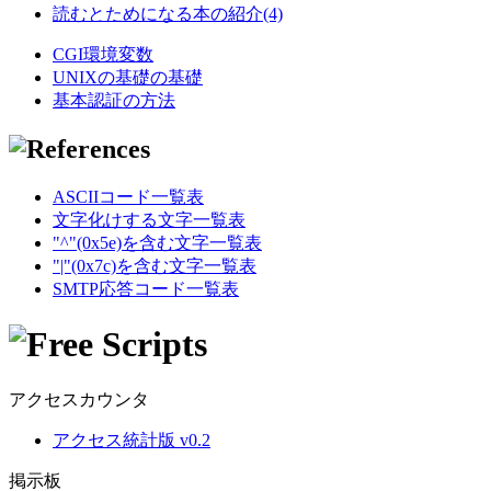
読むとためになる本の紹介(4)
CGI環境変数
UNIXの基礎の基礎
基本認証の方法
ASCIIコード一覧表
文字化けする文字一覧表
"^"(0x5e)を含む文字一覧表
"|"(0x7c)を含む文字一覧表
SMTP応答コード一覧表
アクセスカウンタ
アクセス統計版 v0.2
掲示板