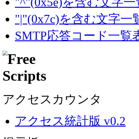
"^"(0x5e)を含む文字
"|"(0x7c)を含む文字
SMTP応答コード一覧
アクセスカウンタ
アクセス統計版 v0.2