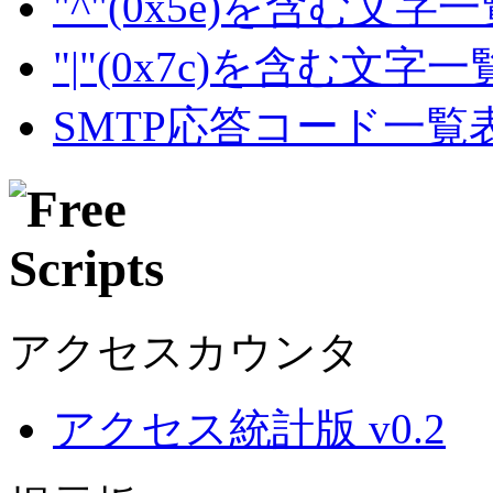
"^"(0x5e)を含む文字
"|"(0x7c)を含む文字
SMTP応答コード一覧
アクセスカウンタ
アクセス統計版 v0.2