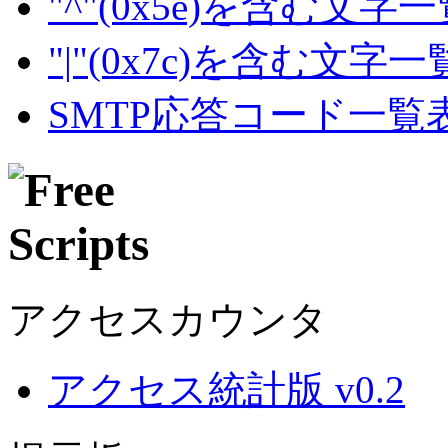
"^"(0x5e)を含む文字
"|"(0x7c)を含む文字
SMTP応答コード一覧
アクセスカウンタ
アクセス統計版 v0.2