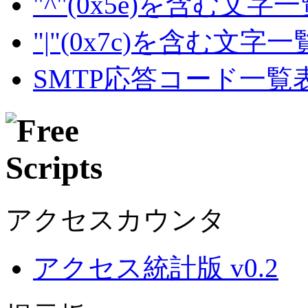
"^"(0x5e)を含む文字
"|"(0x7c)を含む文字
SMTP応答コード一覧
アクセスカウンタ
アクセス統計版 v0.2