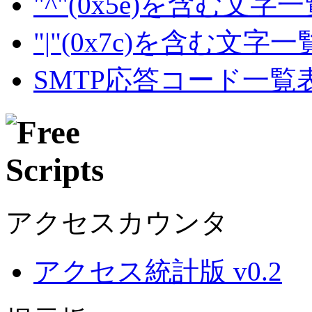
"^"(0x5e)を含む文字
"|"(0x7c)を含む文字
SMTP応答コード一覧
アクセスカウンタ
アクセス統計版 v0.2