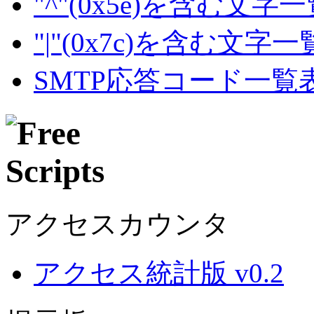
"^"(0x5e)を含む文字
"|"(0x7c)を含む文字
SMTP応答コード一覧
アクセスカウンタ
アクセス統計版 v0.2