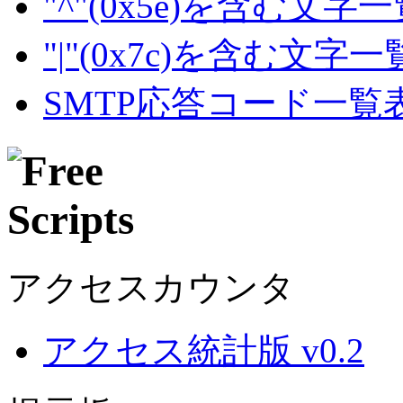
"^"(0x5e)を含む文字
"|"(0x7c)を含む文字
SMTP応答コード一覧
アクセスカウンタ
アクセス統計版 v0.2