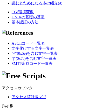
読むとためになる本の紹介(4)
CGI環境変数
UNIXの基礎の基礎
基本認証の方法
ASCIIコード一覧表
文字化けする文字一覧表
"^"(0x5e)を含む文字一覧表
"|"(0x7c)を含む文字一覧表
SMTP応答コード一覧表
アクセスカウンタ
アクセス統計版 v0.2
掲示板