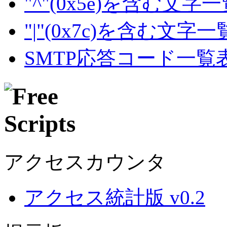
"^"(0x5e)を含む文字
"|"(0x7c)を含む文字
SMTP応答コード一覧
アクセスカウンタ
アクセス統計版 v0.2