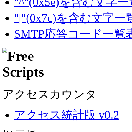
"^"(0x5e)を含む文字
"|"(0x7c)を含む文字
SMTP応答コード一覧
アクセスカウンタ
アクセス統計版 v0.2