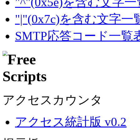
"^"(0x5e)を含む文字
"|"(0x7c)を含む文字
SMTP応答コード一覧
アクセスカウンタ
アクセス統計版 v0.2