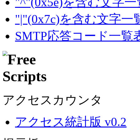
"^"(0x5e)を含む文字
"|"(0x7c)を含む文字
SMTP応答コード一覧
アクセスカウンタ
アクセス統計版 v0.2