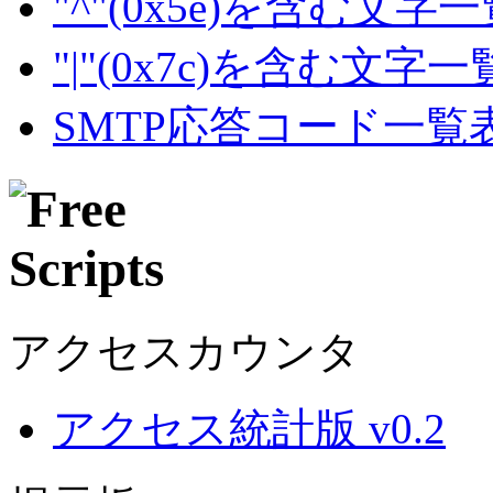
"^"(0x5e)を含む文字
"|"(0x7c)を含む文字
SMTP応答コード一覧
アクセスカウンタ
アクセス統計版 v0.2