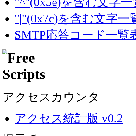
"^"(0x5e)を含む文字
"|"(0x7c)を含む文字
SMTP応答コード一覧
アクセスカウンタ
アクセス統計版 v0.2