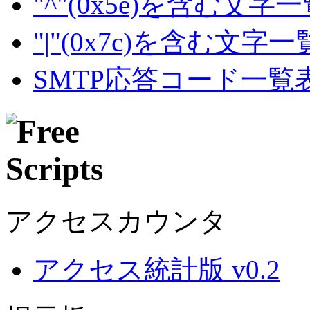
"^"(0x5e)を含む文字
"|"(0x7c)を含む文字
SMTP応答コード一覧
アクセスカウンタ
アクセス統計版 v0.2