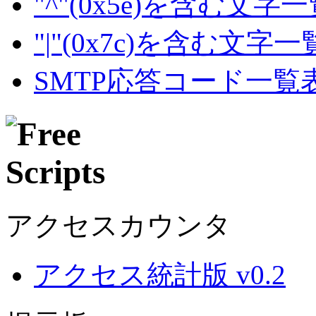
"^"(0x5e)を含む文字
"|"(0x7c)を含む文字
SMTP応答コード一覧
アクセスカウンタ
アクセス統計版 v0.2