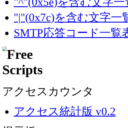
"^"(0x5e)を含む文字
"|"(0x7c)を含む文字
SMTP応答コード一覧
アクセスカウンタ
アクセス統計版 v0.2