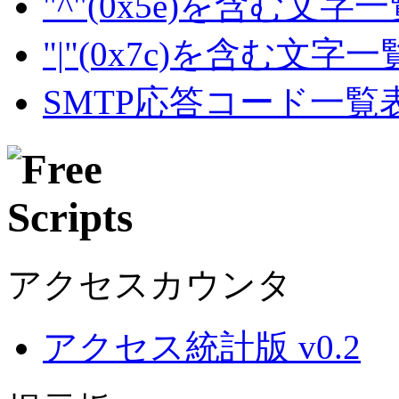
"^"(0x5e)を含む文字
"|"(0x7c)を含む文字
SMTP応答コード一覧
アクセスカウンタ
アクセス統計版 v0.2