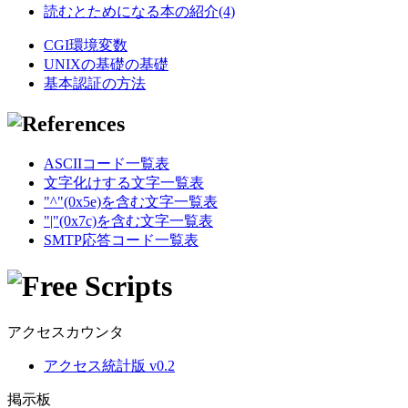
読むとためになる本の紹介(4)
CGI環境変数
UNIXの基礎の基礎
基本認証の方法
ASCIIコード一覧表
文字化けする文字一覧表
"^"(0x5e)を含む文字一覧表
"|"(0x7c)を含む文字一覧表
SMTP応答コード一覧表
アクセスカウンタ
アクセス統計版 v0.2
掲示板