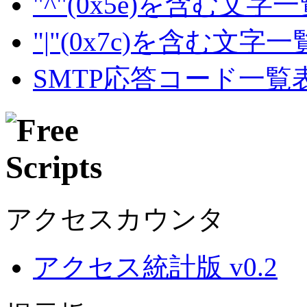
"^"(0x5e)を含む文字
"|"(0x7c)を含む文字
SMTP応答コード一覧
アクセスカウンタ
アクセス統計版 v0.2