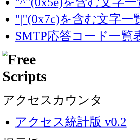
"^"(0x5e)を含む文字
"|"(0x7c)を含む文字
SMTP応答コード一覧
アクセスカウンタ
アクセス統計版 v0.2