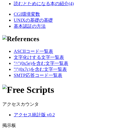
読むとためになる本の紹介(4)
CGI環境変数
UNIXの基礎の基礎
基本認証の方法
ASCIIコード一覧表
文字化けする文字一覧表
"^"(0x5e)を含む文字一覧表
"|"(0x7c)を含む文字一覧表
SMTP応答コード一覧表
アクセスカウンタ
アクセス統計版 v0.2
掲示板