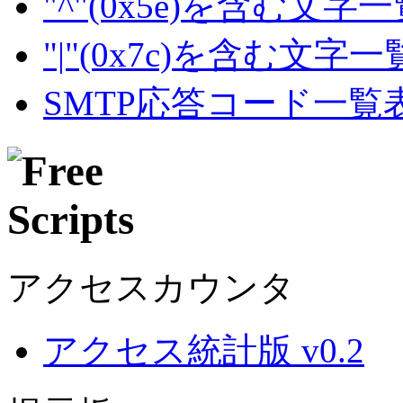
"^"(0x5e)を含む文字
"|"(0x7c)を含む文字
SMTP応答コード一覧
アクセスカウンタ
アクセス統計版 v0.2