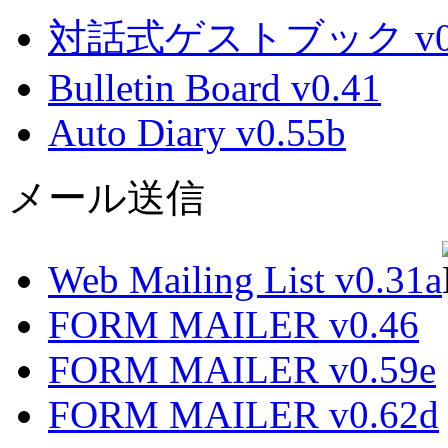
対話式ゲストブック v0.
Bulletin Board v0.41
Auto Diary v0.55b
メール送信
Web Mailing List v0.31a
FORM MAILER v0.46
FORM MAILER v0.59e
FORM MAILER v0.62d