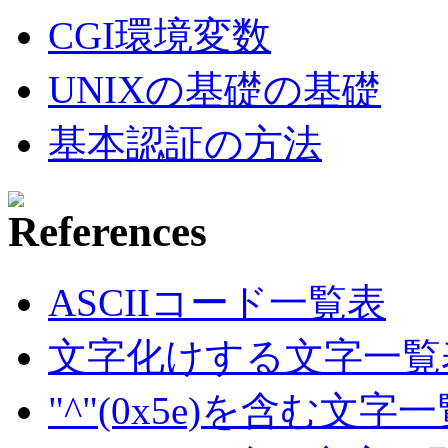
CGI環境変数
UNIXの基礎の基礎
基本認証の方法
ASCIIコード一覧表
文字化けする文字一覧
"^"(0x5e)を含む文字