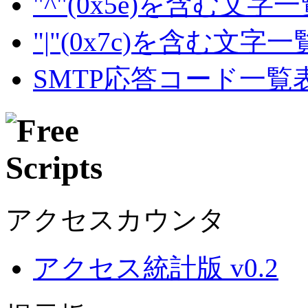
"^"(0x5e)を含む文字
"|"(0x7c)を含む文字
SMTP応答コード一覧
アクセスカウンタ
アクセス統計版 v0.2