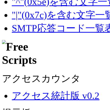
"^"(0x5e)を含む文字
"|"(0x7c)を含む文字
SMTP応答コード一覧
アクセスカウンタ
アクセス統計版 v0.2