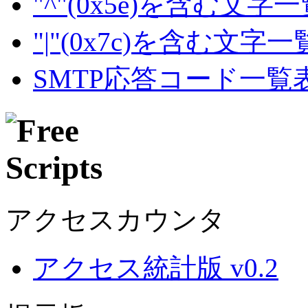
"^"(0x5e)を含む文字
"|"(0x7c)を含む文字
SMTP応答コード一覧
アクセスカウンタ
アクセス統計版 v0.2