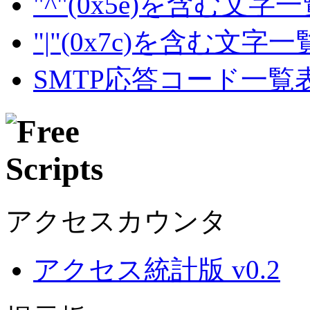
"^"(0x5e)を含む文字
"|"(0x7c)を含む文字
SMTP応答コード一覧
アクセスカウンタ
アクセス統計版 v0.2