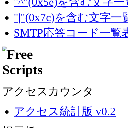
"^"(0x5e)を含む文字
"|"(0x7c)を含む文字
SMTP応答コード一覧
アクセスカウンタ
アクセス統計版 v0.2