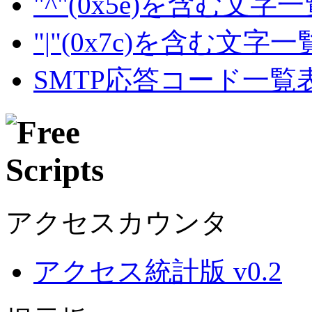
"^"(0x5e)を含む文字
"|"(0x7c)を含む文字
SMTP応答コード一覧
アクセスカウンタ
アクセス統計版 v0.2