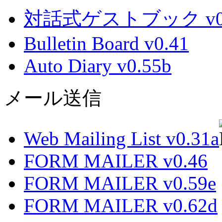
対話式ゲストブック v0.
Bulletin Board v0.41
Auto Diary v0.55b
メール送信
Web Mailing List v0.31a
FORM MAILER v0.46
FORM MAILER v0.59e
FORM MAILER v0.62d