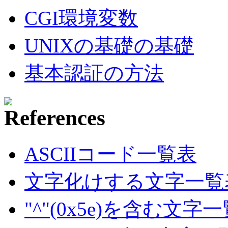
CGI環境変数
UNIXの基礎の基礎
基本認証の方法
ASCIIコード一覧表
文字化けする文字一覧
"^"(0x5e)を含む文字