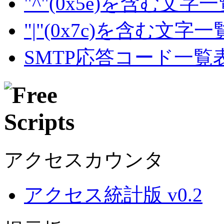
"^"(0x5e)を含む文字
"|"(0x7c)を含む文字
SMTP応答コード一覧
アクセスカウンタ
アクセス統計版 v0.2