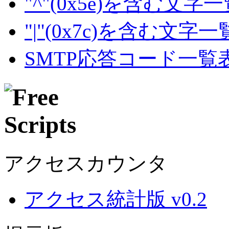
"^"(0x5e)を含む文字
"|"(0x7c)を含む文字
SMTP応答コード一覧
アクセスカウンタ
アクセス統計版 v0.2