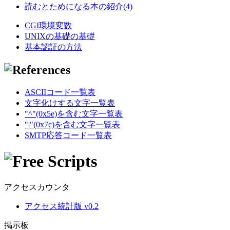
読むとためになる本の紹介(4)
CGI環境変数
UNIXの基礎の基礎
基本認証の方法
ASCIIコード一覧表
文字化けする文字一覧表
"^"(0x5e)を含む文字一覧表
"|"(0x7c)を含む文字一覧表
SMTP応答コード一覧表
アクセスカウンタ
アクセス統計版 v0.2
掲示板