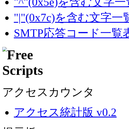
"^"(0x5e)を含む文字
"|"(0x7c)を含む文字
SMTP応答コード一覧
アクセスカウンタ
アクセス統計版 v0.2